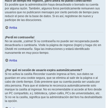
Hace un tiempo me registré, ¡pero ahora no puedo conectarme!
Es posible que la administración haya desactivado o borrado su cuenta
por alguna razón. También, algunos foros periódicamente remueven sus
usuarios que no publicaron mensajes por cierto periodo de tiempo para
reducir el peso de la base de datos. Si es así, registrese de nuevo y
participe de las discuciones.
Arriba
¡Perdí mi contraseña!
No se asuste, ¡calma! Si su contraseña no puede ser recuperada puede
desactivarla o cambiarla. Visite la página de ingreso (login) y haga clic en
Olvidé mi contraseña
. Siga las instrucciones y estará identificado
nuevamente en muy poco tiempo.
Arriba
¿Por qué mi sesión de usuario expira automáticamente?
Si no activa la casilla
Recordar
cuando ingresa al foro, sus datos se
guardan en una cookie segura, que se elimina al salir de la página o al
cabo de cierto tiempo. Esto previene que su cuenta pueda ser usada por
otra persona. Para que el sistema le reconozca automáticamente solo
marque la casilla al ingresar. No es recomendable si accede al foro desde
un PC compartido, e.j. biblioteca, cyber-cafés, PCs de universidades, etc.
Si no ve la casilla, significa que la administración del foro ha deshabilitado
la opción.