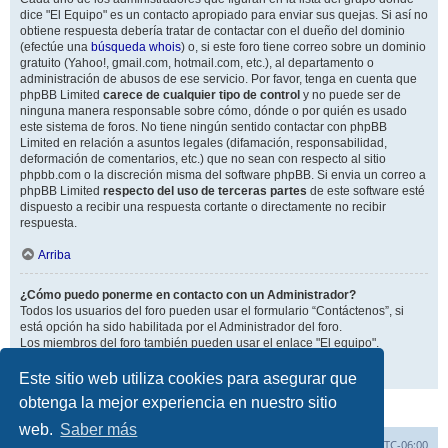
dice "El Equipo" es un contacto apropiado para enviar sus quejas. Si así no
obtiene respuesta debería tratar de contactar con el dueño del dominio
(efectúe una
búsqueda whois
) o, si este foro tiene correo sobre un dominio
gratuito (Yahoo!, gmail.com, hotmail.com, etc.), al departamento o
administración de abusos de ese servicio. Por favor, tenga en cuenta que
phpBB Limited
carece de cualquier tipo de control
y no puede ser de
ninguna manera responsable sobre cómo, dónde o por quién es usado
este sistema de foros. No tiene ningún sentido contactar con phpBB
Limited en relación a asuntos legales (difamación, responsabilidad,
deformación de comentarios, etc.) que no sean con respecto al sitio
phpbb.com o la discreción misma del software phpBB. Si envia un correo a
phpBB Limited
respecto del uso de terceras partes
de este software esté
dispuesto a recibir una respuesta cortante o directamente no recibir
respuesta.
Arriba
¿Cómo puedo ponerme en contacto con un Administrador?
Todos los usuarios del foro pueden usar el formulario “Contáctenos”, si
está opción ha sido habilitada por el Administrador del foro.
Los miembros del foro también pueden usar el enlace "El equipo".
Arriba
Este sitio web utiliza cookies para asegurar que
obtenga la mejor experiencia en nuestro sitio
web.
Saber más
Inicio
Índice general
Todos los horarios son
UTC-06:00