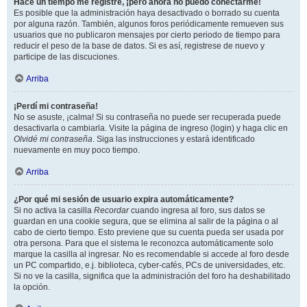
Hace un tiempo me registré, ¡pero ahora no puedo conectarme!
Es posible que la administración haya desactivado o borrado su cuenta
por alguna razón. También, algunos foros periódicamente remueven sus
usuarios que no publicaron mensajes por cierto periodo de tiempo para
reducir el peso de la base de datos. Si es así, registrese de nuevo y
participe de las discuciones.
Arriba
¡Perdí mi contraseña!
No se asuste, ¡calma! Si su contraseña no puede ser recuperada puede
desactivarla o cambiarla. Visite la página de ingreso (login) y haga clic en
Olvidé mi contraseña
. Siga las instrucciones y estará identificado
nuevamente en muy poco tiempo.
Arriba
¿Por qué mi sesión de usuario expira automáticamente?
Si no activa la casilla
Recordar
cuando ingresa al foro, sus datos se
guardan en una cookie segura, que se elimina al salir de la página o al
cabo de cierto tiempo. Esto previene que su cuenta pueda ser usada por
otra persona. Para que el sistema le reconozca automáticamente solo
marque la casilla al ingresar. No es recomendable si accede al foro desde
un PC compartido, e.j. biblioteca, cyber-cafés, PCs de universidades, etc.
Si no ve la casilla, significa que la administración del foro ha deshabilitado
la opción.