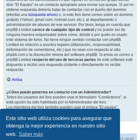
dice "El Equipo" es un contacto apropiado para enviar sus quejas. Si así no
obtiene respuesta debería tratar de contactar con el dueño del dominio
(efectúe una
búsqueda whois
) o, si este foro tiene correo sobre un dominio
gratuito (Yahoo!, gmail.com, hotmail.com, etc.), al departamento o
administración de abusos de ese servicio. Por favor, tenga en cuenta que
phpBB Limited
carece de cualquier tipo de control
y no puede ser de
ninguna manera responsable sobre cómo, dónde o por quién es usado
este sistema de foros. No tiene ningún sentido contactar con phpBB
Limited en relación a asuntos legales (difamación, responsabilidad,
deformación de comentarios, etc.) que no sean con respecto al sitio
phpbb.com o la discreción misma del software phpBB. Si envia un correo a
phpBB Limited
respecto del uso de terceras partes
de este software esté
dispuesto a recibir una respuesta cortante o directamente no recibir
respuesta.
Arriba
¿Cómo puedo ponerme en contacto con un Administrador?
Todos los usuarios del foro pueden usar el formulario “Contáctenos”, si
está opción ha sido habilitada por el Administrador del foro.
Los miembros del foro también pueden usar el enlace "El equipo".
Arriba
Este sitio web utiliza cookies para asegurar que
obtenga la mejor experiencia en nuestro sitio
web.
Saber más
Inicio
Índice general
Todos los horarios son
UTC-06:00