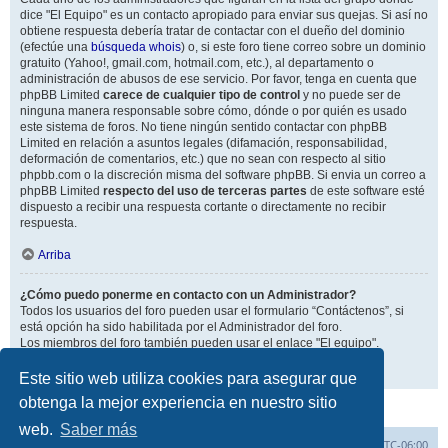
dice "El Equipo" es un contacto apropiado para enviar sus quejas. Si así no
obtiene respuesta debería tratar de contactar con el dueño del dominio
(efectúe una
búsqueda whois
) o, si este foro tiene correo sobre un dominio
gratuito (Yahoo!, gmail.com, hotmail.com, etc.), al departamento o
administración de abusos de ese servicio. Por favor, tenga en cuenta que
phpBB Limited
carece de cualquier tipo de control
y no puede ser de
ninguna manera responsable sobre cómo, dónde o por quién es usado
este sistema de foros. No tiene ningún sentido contactar con phpBB
Limited en relación a asuntos legales (difamación, responsabilidad,
deformación de comentarios, etc.) que no sean con respecto al sitio
phpbb.com o la discreción misma del software phpBB. Si envia un correo a
phpBB Limited
respecto del uso de terceras partes
de este software esté
dispuesto a recibir una respuesta cortante o directamente no recibir
respuesta.
Arriba
¿Cómo puedo ponerme en contacto con un Administrador?
Todos los usuarios del foro pueden usar el formulario “Contáctenos”, si
está opción ha sido habilitada por el Administrador del foro.
Los miembros del foro también pueden usar el enlace "El equipo".
Arriba
Este sitio web utiliza cookies para asegurar que
obtenga la mejor experiencia en nuestro sitio
web.
Saber más
Inicio
Índice general
Todos los horarios son
UTC-06:00