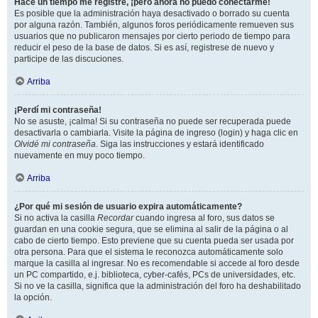
Hace un tiempo me registré, ¡pero ahora no puedo conectarme!
Es posible que la administración haya desactivado o borrado su cuenta
por alguna razón. También, algunos foros periódicamente remueven sus
usuarios que no publicaron mensajes por cierto periodo de tiempo para
reducir el peso de la base de datos. Si es así, registrese de nuevo y
participe de las discuciones.
Arriba
¡Perdí mi contraseña!
No se asuste, ¡calma! Si su contraseña no puede ser recuperada puede
desactivarla o cambiarla. Visite la página de ingreso (login) y haga clic en
Olvidé mi contraseña
. Siga las instrucciones y estará identificado
nuevamente en muy poco tiempo.
Arriba
¿Por qué mi sesión de usuario expira automáticamente?
Si no activa la casilla
Recordar
cuando ingresa al foro, sus datos se
guardan en una cookie segura, que se elimina al salir de la página o al
cabo de cierto tiempo. Esto previene que su cuenta pueda ser usada por
otra persona. Para que el sistema le reconozca automáticamente solo
marque la casilla al ingresar. No es recomendable si accede al foro desde
un PC compartido, e.j. biblioteca, cyber-cafés, PCs de universidades, etc.
Si no ve la casilla, significa que la administración del foro ha deshabilitado
la opción.