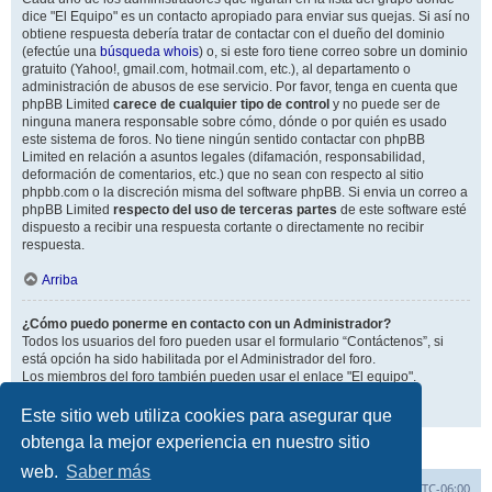
dice "El Equipo" es un contacto apropiado para enviar sus quejas. Si así no
obtiene respuesta debería tratar de contactar con el dueño del dominio
(efectúe una
búsqueda whois
) o, si este foro tiene correo sobre un dominio
gratuito (Yahoo!, gmail.com, hotmail.com, etc.), al departamento o
administración de abusos de ese servicio. Por favor, tenga en cuenta que
phpBB Limited
carece de cualquier tipo de control
y no puede ser de
ninguna manera responsable sobre cómo, dónde o por quién es usado
este sistema de foros. No tiene ningún sentido contactar con phpBB
Limited en relación a asuntos legales (difamación, responsabilidad,
deformación de comentarios, etc.) que no sean con respecto al sitio
phpbb.com o la discreción misma del software phpBB. Si envia un correo a
phpBB Limited
respecto del uso de terceras partes
de este software esté
dispuesto a recibir una respuesta cortante o directamente no recibir
respuesta.
Arriba
¿Cómo puedo ponerme en contacto con un Administrador?
Todos los usuarios del foro pueden usar el formulario “Contáctenos”, si
está opción ha sido habilitada por el Administrador del foro.
Los miembros del foro también pueden usar el enlace "El equipo".
Arriba
Este sitio web utiliza cookies para asegurar que
obtenga la mejor experiencia en nuestro sitio
web.
Saber más
Inicio
Índice general
Todos los horarios son
UTC-06:00