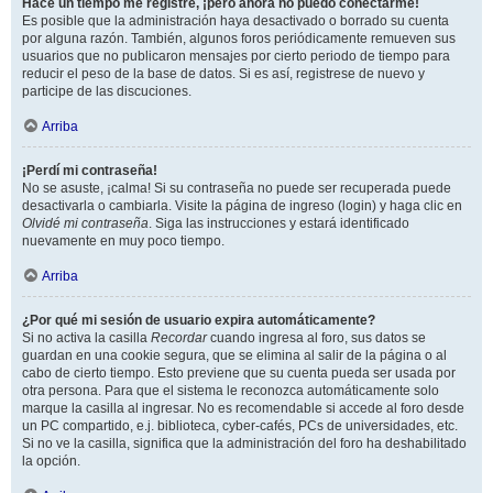
Hace un tiempo me registré, ¡pero ahora no puedo conectarme!
Es posible que la administración haya desactivado o borrado su cuenta
por alguna razón. También, algunos foros periódicamente remueven sus
usuarios que no publicaron mensajes por cierto periodo de tiempo para
reducir el peso de la base de datos. Si es así, registrese de nuevo y
participe de las discuciones.
Arriba
¡Perdí mi contraseña!
No se asuste, ¡calma! Si su contraseña no puede ser recuperada puede
desactivarla o cambiarla. Visite la página de ingreso (login) y haga clic en
Olvidé mi contraseña
. Siga las instrucciones y estará identificado
nuevamente en muy poco tiempo.
Arriba
¿Por qué mi sesión de usuario expira automáticamente?
Si no activa la casilla
Recordar
cuando ingresa al foro, sus datos se
guardan en una cookie segura, que se elimina al salir de la página o al
cabo de cierto tiempo. Esto previene que su cuenta pueda ser usada por
otra persona. Para que el sistema le reconozca automáticamente solo
marque la casilla al ingresar. No es recomendable si accede al foro desde
un PC compartido, e.j. biblioteca, cyber-cafés, PCs de universidades, etc.
Si no ve la casilla, significa que la administración del foro ha deshabilitado
la opción.