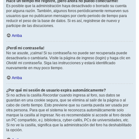
Hace un tiempo me registré, ¡pero ahora no puedo conectarme!
Es posible que la administración haya desactivado o borrado su cuenta
por alguna razón. También, algunos foros periódicamente remueven sus
usuarios que no publicaron mensajes por cierto periodo de tiempo para
reducir el peso de la base de datos. Si es así, registrese de nuevo y
participe de las discuciones.
Arriba
¡Perdí mi contraseña!
No se asuste, ¡calma! Si su contraseña no puede ser recuperada puede
desactivarla o cambiarla. Visite la página de ingreso (login) y haga clic en
Olvidé mi contraseña
. Siga las instrucciones y estará identificado
nuevamente en muy poco tiempo.
Arriba
¿Por qué mi sesión de usuario expira automáticamente?
Si no activa la casilla
Recordar
cuando ingresa al foro, sus datos se
guardan en una cookie segura, que se elimina al salir de la página o al
cabo de cierto tiempo. Esto previene que su cuenta pueda ser usada por
otra persona. Para que el sistema le reconozca automáticamente solo
marque la casilla al ingresar. No es recomendable si accede al foro desde
un PC compartido, e.j. biblioteca, cyber-cafés, PCs de universidades, etc.
Si no ve la casilla, significa que la administración del foro ha deshabilitado
la opción.