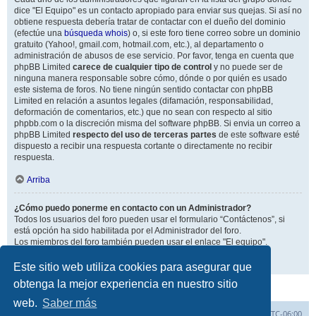
dice "El Equipo" es un contacto apropiado para enviar sus quejas. Si así no
obtiene respuesta debería tratar de contactar con el dueño del dominio
(efectúe una
búsqueda whois
) o, si este foro tiene correo sobre un dominio
gratuito (Yahoo!, gmail.com, hotmail.com, etc.), al departamento o
administración de abusos de ese servicio. Por favor, tenga en cuenta que
phpBB Limited
carece de cualquier tipo de control
y no puede ser de
ninguna manera responsable sobre cómo, dónde o por quién es usado
este sistema de foros. No tiene ningún sentido contactar con phpBB
Limited en relación a asuntos legales (difamación, responsabilidad,
deformación de comentarios, etc.) que no sean con respecto al sitio
phpbb.com o la discreción misma del software phpBB. Si envia un correo a
phpBB Limited
respecto del uso de terceras partes
de este software esté
dispuesto a recibir una respuesta cortante o directamente no recibir
respuesta.
Arriba
¿Cómo puedo ponerme en contacto con un Administrador?
Todos los usuarios del foro pueden usar el formulario “Contáctenos”, si
está opción ha sido habilitada por el Administrador del foro.
Los miembros del foro también pueden usar el enlace "El equipo".
Arriba
Este sitio web utiliza cookies para asegurar que
obtenga la mejor experiencia en nuestro sitio
web.
Saber más
Inicio
Índice general
Todos los horarios son
UTC-06:00