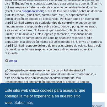
dice "El Equipo" es un contacto apropiado para enviar sus quejas. Si así no
obtiene respuesta debería tratar de contactar con el dueño del dominio
(efectúe una
búsqueda whois
) o, si este foro tiene correo sobre un dominio
gratuito (Yahoo!, gmail.com, hotmail.com, etc.), al departamento o
administración de abusos de ese servicio. Por favor, tenga en cuenta que
phpBB Limited
carece de cualquier tipo de control
y no puede ser de
ninguna manera responsable sobre cómo, dónde o por quién es usado
este sistema de foros. No tiene ningún sentido contactar con phpBB
Limited en relación a asuntos legales (difamación, responsabilidad,
deformación de comentarios, etc.) que no sean con respecto al sitio
phpbb.com o la discreción misma del software phpBB. Si envia un correo a
phpBB Limited
respecto del uso de terceras partes
de este software esté
dispuesto a recibir una respuesta cortante o directamente no recibir
respuesta.
Arriba
¿Cómo puedo ponerme en contacto con un Administrador?
Todos los usuarios del foro pueden usar el formulario “Contáctenos”, si
está opción ha sido habilitada por el Administrador del foro.
Los miembros del foro también pueden usar el enlace "El equipo".
Arriba
Este sitio web utiliza cookies para asegurar que
obtenga la mejor experiencia en nuestro sitio
web.
Saber más
Inicio
Índice general
Todos los horarios son
UTC-06:00