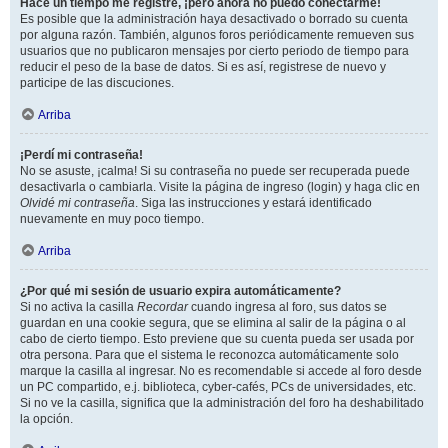
Hace un tiempo me registré, ¡pero ahora no puedo conectarme!
Es posible que la administración haya desactivado o borrado su cuenta
por alguna razón. También, algunos foros periódicamente remueven sus
usuarios que no publicaron mensajes por cierto periodo de tiempo para
reducir el peso de la base de datos. Si es así, registrese de nuevo y
participe de las discuciones.
Arriba
¡Perdí mi contraseña!
No se asuste, ¡calma! Si su contraseña no puede ser recuperada puede
desactivarla o cambiarla. Visite la página de ingreso (login) y haga clic en
Olvidé mi contraseña
. Siga las instrucciones y estará identificado
nuevamente en muy poco tiempo.
Arriba
¿Por qué mi sesión de usuario expira automáticamente?
Si no activa la casilla
Recordar
cuando ingresa al foro, sus datos se
guardan en una cookie segura, que se elimina al salir de la página o al
cabo de cierto tiempo. Esto previene que su cuenta pueda ser usada por
otra persona. Para que el sistema le reconozca automáticamente solo
marque la casilla al ingresar. No es recomendable si accede al foro desde
un PC compartido, e.j. biblioteca, cyber-cafés, PCs de universidades, etc.
Si no ve la casilla, significa que la administración del foro ha deshabilitado
la opción.