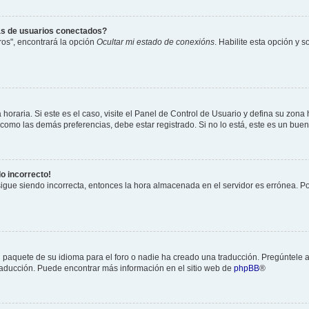
as de usuarios conectados?
os", encontrará la opción
Ocultar mi estado de conexións
. Habilite esta opción y 
horaria. Si este es el caso, visite el Panel de Control de Usuario y defina su zona
 como las demás preferencias, debe estar registrado. Si no lo está, este es un bu
do incorrecto!
 sigue siendo incorrecta, entonces la hora almacenada en el servidor es errónea. P
 paquete de su idioma para el foro o nadie ha creado una traducción. Pregúntele a
 traducción. Puede encontrar más información en el sitio web de
phpBB
®