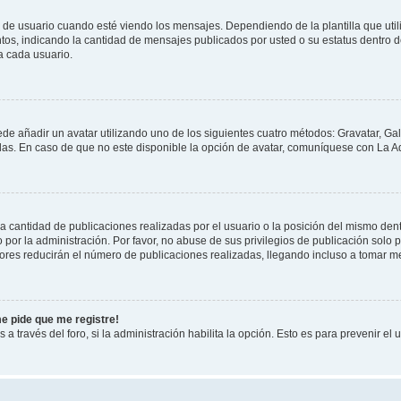
suario cuando esté viendo los mensajes. Dependiendo de la plantilla que utilice
ntos, indicando la cantidad de mensajes publicados por usted o su estatus dentro
a cada usuario.
ede añadir un avatar utilizando uno de los siguientes cuatro métodos: Gravatar, Ga
s. En caso de que no este disponible la opción de avatar, comuníquese con La Ad
cantidad de publicaciones realizadas por el usuario o la posición del mismo dentr
r la administración. Por favor, no abuse de sus privilegios de publicación solo p
ores reducirán el número de publicaciones realizadas, llegando incluso a tomar me
me pide que me registre!
 a través del foro, si la administración habilita la opción. Esto es para prevenir e