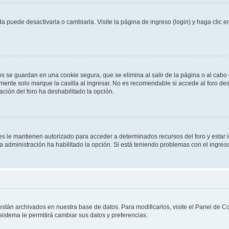
 puede desactivarla o cambiarla. Visite la página de ingreso (login) y haga clic 
os se guardan en una cookie segura, que se elimina al salir de la página o al cab
ente solo marque la casilla al ingresar. No es recomendable si accede al foro des
tración del foro ha deshabilitado la opción.
les le mantienen autorizado para acceder a determinados recursos del foro y estar
 la administración ha habilitado la opción. Si está teniendo problemas con el ingres
 están archivados en nuestra base de datos. Para modificarlos, visite el Panel de 
 sistema le permitirá cambiar sus datos y preferencias.