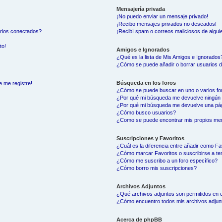
Mensajería privada
¡No puedo enviar un mensaje privado!
¡Recibo mensajes privados no deseados!
arios conectados?
¡Recibí spam o correos maliciosos de alguie
to!
Amigos e Ignorados
¿Qué es la lista de Mis Amigos e Ignorados
¿Cómo se puede añadir o borrar usuarios d
Búsqueda en los foros
e me registre!
¿Cómo se puede buscar en uno o varios fo
¿Por qué mi búsqueda me devuelve ningún 
¿Por qué mi búsqueda me devuelve una pág
¿Cómo busco usuarios?
¿Como se puede encontrar mis propios me
Suscripciones y Favoritos
¿Cuál es la diferencia entre añadir como Fa
¿Cómo marcar Favoritos o suscribirse a t
¿Cómo me suscribo a un foro específico?
¿Cómo borro mis suscripciones?
Archivos Adjuntos
¿Qué archivos adjuntos son permitidos en e
¿Cómo encuentro todos mis archivos adjun
Acerca de phpBB