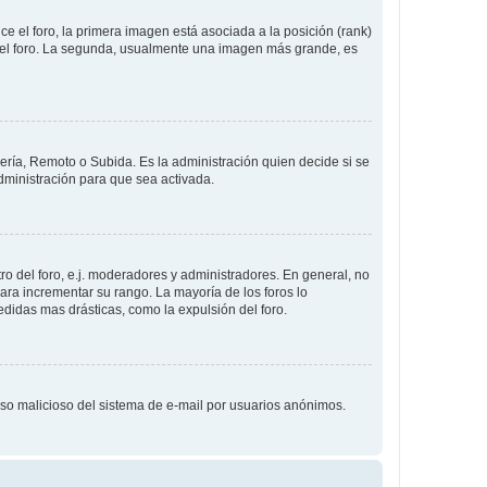
 el foro, la primera imagen está asociada a la posición (rank)
 del foro. La segunda, usualmente una imagen más grande, es
lería, Remoto o Subida. Es la administración quien decide si se
ministración para que sea activada.
o del foro, e.j. moderadores y administradores. En general, no
ara incrementar su rango. La mayoría de los foros lo
didas mas drásticas, como la expulsión del foro.
l uso malicioso del sistema de e-mail por usuarios anónimos.