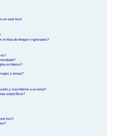
n en este foro!
?
e mi lista de Amigos e Ignorados?
ros?
resultado?
ina en blanco?
nsajes y temas?
vorito y suscribirme a un tema?
emas específicos?
ste foro?
tos?