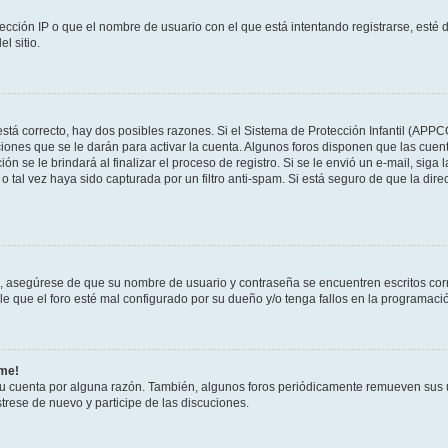
ección IP o que el nombre de usuario con el que está intentando registrarse, esté 
l sitio.
stá correcto, hay dos posibles razones. Si el Sistema de Protección Infantil (APPC
iones que se le darán para activar la cuenta. Algunos foros disponen que las cuen
ón se le brindará al finalizar el proceso de registro. Si se le envió un e-mail, siga
o tal vez haya sido capturada por un filtro anti-spam. Si está seguro de que la di
o, asegúrese de que su nombre de usuario y contraseña se encuentren escritos co
 que el foro esté mal configurado por su dueño y/o tenga fallos en la programació
rme!
su cuenta por alguna razón. También, algunos foros periódicamente remueven sus 
strese de nuevo y participe de las discuciones.