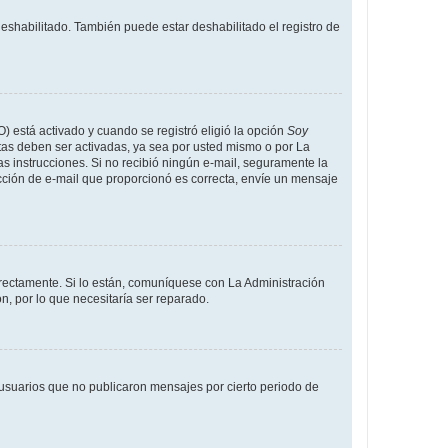
deshabilitado. También puede estar deshabilitado el registro de
O) está activado y cuando se registró eligió la opción
Soy
tas deben ser activadas, ya sea por usted mismo o por La
 las instrucciones. Si no recibió ningún e-mail, seguramente la
rección de e-mail que proporcionó es correcta, envíe un mensaje
rrectamente. Si lo están, comuníquese con La Administración
n, por lo que necesitaría ser reparado.
usuarios que no publicaron mensajes por cierto periodo de