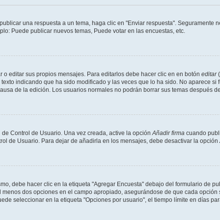
publicar una respuesta a un tema, haga clic en "Enviar respuesta". Seguramente ne
mplo: Puede publicar nuevos temas, Puede votar en las encuestas, etc.
 o editar sus propios mensajes. Para editarlos debe hacer clic en en botón
editar
(
texto indicando que ha sido modificado y las veces que lo ha sido. No aparece si 
a causa de la edición. Los usuarios normales no podrán borrar sus temas después 
 de Control de Usuario. Una vez creada, active la opción
Añadir firma
cuando publi
trol de Usuario. Para dejar de añadirla en los mensajes, debe desactivar la opción
o, debe hacer clic en la etiqueta "Agregar Encuesta" debajo del formulario de publi
 al menos dos opciones en el campo apropiado, asegurándose de que cada opción se
 seleccionar en la etiqueta "Opciones por usuario", el tiempo límite en días para 