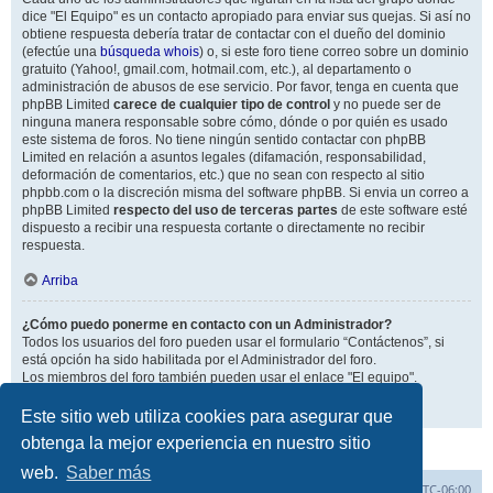
dice "El Equipo" es un contacto apropiado para enviar sus quejas. Si así no
obtiene respuesta debería tratar de contactar con el dueño del dominio
(efectúe una
búsqueda whois
) o, si este foro tiene correo sobre un dominio
gratuito (Yahoo!, gmail.com, hotmail.com, etc.), al departamento o
administración de abusos de ese servicio. Por favor, tenga en cuenta que
phpBB Limited
carece de cualquier tipo de control
y no puede ser de
ninguna manera responsable sobre cómo, dónde o por quién es usado
este sistema de foros. No tiene ningún sentido contactar con phpBB
Limited en relación a asuntos legales (difamación, responsabilidad,
deformación de comentarios, etc.) que no sean con respecto al sitio
phpbb.com o la discreción misma del software phpBB. Si envia un correo a
phpBB Limited
respecto del uso de terceras partes
de este software esté
dispuesto a recibir una respuesta cortante o directamente no recibir
respuesta.
Arriba
¿Cómo puedo ponerme en contacto con un Administrador?
Todos los usuarios del foro pueden usar el formulario “Contáctenos”, si
está opción ha sido habilitada por el Administrador del foro.
Los miembros del foro también pueden usar el enlace "El equipo".
Arriba
Este sitio web utiliza cookies para asegurar que
obtenga la mejor experiencia en nuestro sitio
web.
Saber más
Inicio
Índice general
Todos los horarios son
UTC-06:00