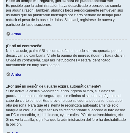
Hace un tiempo me registré, ¡pero ahora no puedo conectarme!
Es posible que la administración haya desactivado o borrado su cuenta
por alguna razón. También, algunos foros periódicamente remueven sus
usuarios que no publicaron mensajes por cierto periodo de tiempo para
reducir el peso de la base de datos. Si es así, registrese de nuevo y
participe de las discuciones.
Arriba
¡Perdí mi contraseña!
No se asuste, ¡calma! Si su contraseña no puede ser recuperada puede
desactivarla o cambiarla. Visite la página de ingreso (login) y haga clic en
Olvidé mi contraseña
. Siga las instrucciones y estará identificado
nuevamente en muy poco tiempo.
Arriba
¿Por qué mi sesión de usuario expira automáticamente?
Si no activa la casilla
Recordar
cuando ingresa al foro, sus datos se
guardan en una cookie segura, que se elimina al salir de la página o al
cabo de cierto tiempo. Esto previene que su cuenta pueda ser usada por
otra persona. Para que el sistema le reconozca automáticamente solo
marque la casilla al ingresar. No es recomendable si accede al foro desde
un PC compartido, e.j. biblioteca, cyber-cafés, PCs de universidades, etc.
Si no ve la casilla, significa que la administración del foro ha deshabilitado
la opción.