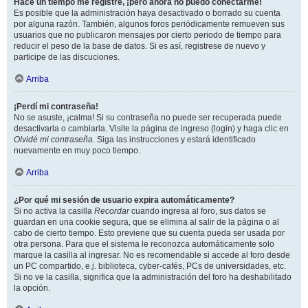
Hace un tiempo me registré, ¡pero ahora no puedo conectarme!
Es posible que la administración haya desactivado o borrado su cuenta
por alguna razón. También, algunos foros periódicamente remueven sus
usuarios que no publicaron mensajes por cierto periodo de tiempo para
reducir el peso de la base de datos. Si es así, registrese de nuevo y
participe de las discuciones.
Arriba
¡Perdí mi contraseña!
No se asuste, ¡calma! Si su contraseña no puede ser recuperada puede
desactivarla o cambiarla. Visite la página de ingreso (login) y haga clic en
Olvidé mi contraseña
. Siga las instrucciones y estará identificado
nuevamente en muy poco tiempo.
Arriba
¿Por qué mi sesión de usuario expira automáticamente?
Si no activa la casilla
Recordar
cuando ingresa al foro, sus datos se
guardan en una cookie segura, que se elimina al salir de la página o al
cabo de cierto tiempo. Esto previene que su cuenta pueda ser usada por
otra persona. Para que el sistema le reconozca automáticamente solo
marque la casilla al ingresar. No es recomendable si accede al foro desde
un PC compartido, e.j. biblioteca, cyber-cafés, PCs de universidades, etc.
Si no ve la casilla, significa que la administración del foro ha deshabilitado
la opción.