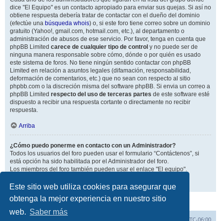
dice "El Equipo" es un contacto apropiado para enviar sus quejas. Si así no
obtiene respuesta debería tratar de contactar con el dueño del dominio
(efectúe una
búsqueda whois
) o, si este foro tiene correo sobre un dominio
gratuito (Yahoo!, gmail.com, hotmail.com, etc.), al departamento o
administración de abusos de ese servicio. Por favor, tenga en cuenta que
phpBB Limited
carece de cualquier tipo de control
y no puede ser de
ninguna manera responsable sobre cómo, dónde o por quién es usado
este sistema de foros. No tiene ningún sentido contactar con phpBB
Limited en relación a asuntos legales (difamación, responsabilidad,
deformación de comentarios, etc.) que no sean con respecto al sitio
phpbb.com o la discreción misma del software phpBB. Si envia un correo a
phpBB Limited
respecto del uso de terceras partes
de este software esté
dispuesto a recibir una respuesta cortante o directamente no recibir
respuesta.
Arriba
¿Cómo puedo ponerme en contacto con un Administrador?
Todos los usuarios del foro pueden usar el formulario “Contáctenos”, si
está opción ha sido habilitada por el Administrador del foro.
Los miembros del foro también pueden usar el enlace "El equipo".
Arriba
Este sitio web utiliza cookies para asegurar que
obtenga la mejor experiencia en nuestro sitio
web.
Saber más
Inicio
Índice general
Todos los horarios son
UTC-06:00