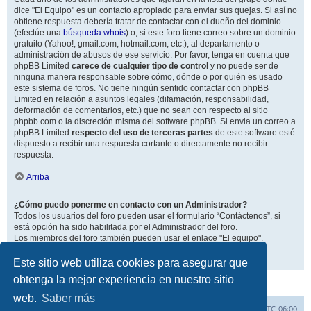
dice "El Equipo" es un contacto apropiado para enviar sus quejas. Si así no
obtiene respuesta debería tratar de contactar con el dueño del dominio
(efectúe una
búsqueda whois
) o, si este foro tiene correo sobre un dominio
gratuito (Yahoo!, gmail.com, hotmail.com, etc.), al departamento o
administración de abusos de ese servicio. Por favor, tenga en cuenta que
phpBB Limited
carece de cualquier tipo de control
y no puede ser de
ninguna manera responsable sobre cómo, dónde o por quién es usado
este sistema de foros. No tiene ningún sentido contactar con phpBB
Limited en relación a asuntos legales (difamación, responsabilidad,
deformación de comentarios, etc.) que no sean con respecto al sitio
phpbb.com o la discreción misma del software phpBB. Si envia un correo a
phpBB Limited
respecto del uso de terceras partes
de este software esté
dispuesto a recibir una respuesta cortante o directamente no recibir
respuesta.
Arriba
¿Cómo puedo ponerme en contacto con un Administrador?
Todos los usuarios del foro pueden usar el formulario “Contáctenos”, si
está opción ha sido habilitada por el Administrador del foro.
Los miembros del foro también pueden usar el enlace "El equipo".
Arriba
Este sitio web utiliza cookies para asegurar que
obtenga la mejor experiencia en nuestro sitio
web.
Saber más
Inicio
Índice general
Todos los horarios son
UTC-06:00