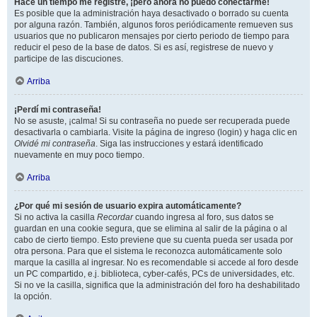
Hace un tiempo me registré, ¡pero ahora no puedo conectarme!
Es posible que la administración haya desactivado o borrado su cuenta
por alguna razón. También, algunos foros periódicamente remueven sus
usuarios que no publicaron mensajes por cierto periodo de tiempo para
reducir el peso de la base de datos. Si es así, registrese de nuevo y
participe de las discuciones.
Arriba
¡Perdí mi contraseña!
No se asuste, ¡calma! Si su contraseña no puede ser recuperada puede
desactivarla o cambiarla. Visite la página de ingreso (login) y haga clic en
Olvidé mi contraseña
. Siga las instrucciones y estará identificado
nuevamente en muy poco tiempo.
Arriba
¿Por qué mi sesión de usuario expira automáticamente?
Si no activa la casilla
Recordar
cuando ingresa al foro, sus datos se
guardan en una cookie segura, que se elimina al salir de la página o al
cabo de cierto tiempo. Esto previene que su cuenta pueda ser usada por
otra persona. Para que el sistema le reconozca automáticamente solo
marque la casilla al ingresar. No es recomendable si accede al foro desde
un PC compartido, e.j. biblioteca, cyber-cafés, PCs de universidades, etc.
Si no ve la casilla, significa que la administración del foro ha deshabilitado
la opción.