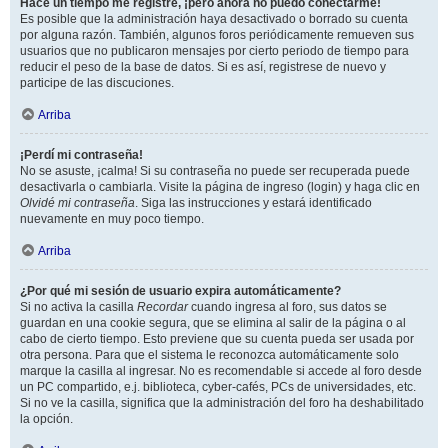
Hace un tiempo me registré, ¡pero ahora no puedo conectarme!
Es posible que la administración haya desactivado o borrado su cuenta
por alguna razón. También, algunos foros periódicamente remueven sus
usuarios que no publicaron mensajes por cierto periodo de tiempo para
reducir el peso de la base de datos. Si es así, registrese de nuevo y
participe de las discuciones.
Arriba
¡Perdí mi contraseña!
No se asuste, ¡calma! Si su contraseña no puede ser recuperada puede
desactivarla o cambiarla. Visite la página de ingreso (login) y haga clic en
Olvidé mi contraseña
. Siga las instrucciones y estará identificado
nuevamente en muy poco tiempo.
Arriba
¿Por qué mi sesión de usuario expira automáticamente?
Si no activa la casilla
Recordar
cuando ingresa al foro, sus datos se
guardan en una cookie segura, que se elimina al salir de la página o al
cabo de cierto tiempo. Esto previene que su cuenta pueda ser usada por
otra persona. Para que el sistema le reconozca automáticamente solo
marque la casilla al ingresar. No es recomendable si accede al foro desde
un PC compartido, e.j. biblioteca, cyber-cafés, PCs de universidades, etc.
Si no ve la casilla, significa que la administración del foro ha deshabilitado
la opción.