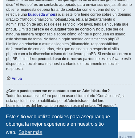
dice "El Equipo" es un contacto apropiado para enviar sus quejas. Si así no
obtiene respuesta debería tratar de contactar con el dueño del dominio
(efectúe una
búsqueda whois
) o, si este foro tiene correo sobre un dominio
gratuito (Yahoo!, gmail.com, hotmail.com, etc.), al departamento o
administración de abusos de ese servicio. Por favor, tenga en cuenta que
phpBB Limited
carece de cualquier tipo de control
y no puede ser de
ninguna manera responsable sobre cómo, dónde o por quién es usado
este sistema de foros. No tiene ningún sentido contactar con phpBB
Limited en relación a asuntos legales (difamación, responsabilidad,
deformación de comentarios, etc.) que no sean con respecto al sitio
phpbb.com o la discreción misma del software phpBB. Si envia un correo a
phpBB Limited
respecto del uso de terceras partes
de este software esté
dispuesto a recibir una respuesta cortante o directamente no recibir
respuesta.
Arriba
¿Cómo puedo ponerme en contacto con un Administrador?
Todos los usuarios del foro pueden usar el formulario “Contáctenos”, si
está opción ha sido habilitada por el Administrador del foro.
Los miembros del foro también pueden usar el enlace "El equipo".
Arriba
Este sitio web utiliza cookies para asegurar que
obtenga la mejor experiencia en nuestro sitio
web.
Saber más
Inicio
Índice general
Todos los horarios son
UTC-06:00